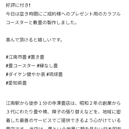
好評に付き❗️
今日は空き時間にご成約様へのプレゼント用のカラフル
コースターと敷畳の製作しました。
喜んで頂けると嬉しいです。
#江南市畳 #置き畳
#畳コースター #縁なし畳
#ダイケン健やか表 #琉球畳
#愛知県畳
江南駅から徒歩１分の寺澤畳店は、昭和２年の創業から
３代にわたり畳や襖、障子の張り替えなどを、地域に密
着した最善のサービスでご提供できるよう心がけている
畳店です。 当店は、畳という世界に類を見ない日本固有