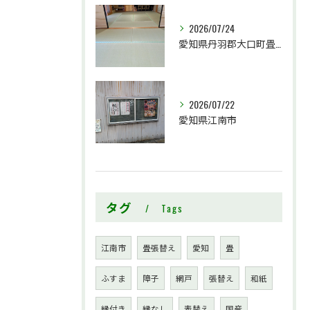
2026/07/24
愛知県丹羽郡大口町畳工事
2026/07/22
愛知県江南市
タグ
Tags
江南市
畳張替え
愛知
畳
ふすま
障子
網戸
張替え
和紙
縁付き
縁なし
表替え
国産