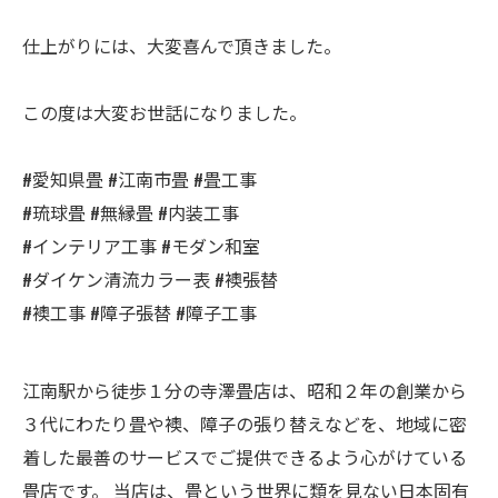
仕上がりには、大変喜んで頂きました。
この度は大変お世話になりました。
#愛知県畳 #江南市畳 #畳工事
#琉球畳 #無縁畳 #内装工事
#インテリア工事 #モダン和室
#ダイケン清流カラー表 #襖張替
#襖工事 #障子張替 #障子工事
江南駅から徒歩１分の寺澤畳店は、昭和２年の創業から
３代にわたり畳や襖、障子の張り替えなどを、地域に密
着した最善のサービスでご提供できるよう心がけている
畳店です。 当店は、畳という世界に類を見ない日本固有