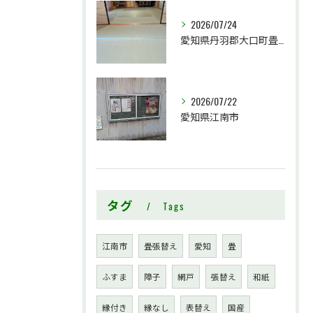
2026/07/24
愛知県丹羽郡大口町畳工事
2026/07/22
愛知県江南市
タグ
Tags
江南市
畳張替え
愛知
畳
ふすま
障子
網戸
張替え
和紙
縁付き
縁なし
表替え
国産