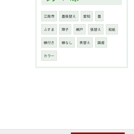
江南市
畳張替え
愛知
畳
ふすま
障子
網戸
張替え
和紙
縁付き
縁なし
表替え
国産
カラー