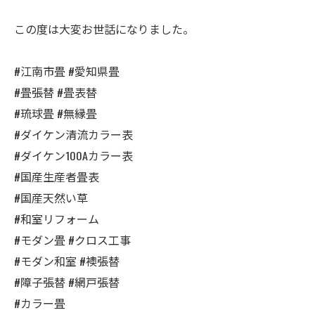
この度は大変お世話になりました。
#江南市畳 #愛知県畳
#畳張替 #畳表替
#琉球畳 #無縁畳
#ダイケン清流カラー表
#ダイケン100Aカラー表
#国産生産者畳表
#国産天然い草
#和室リフォーム
#モダン畳 #クロス工事
#モダン和室 #襖張替
#障子張替 #網戸張替
#カラー畳