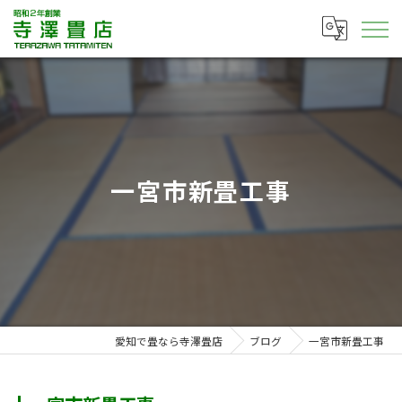
一宮市新畳工事
愛知で畳なら寺澤畳店
ブログ
一宮市新畳工事