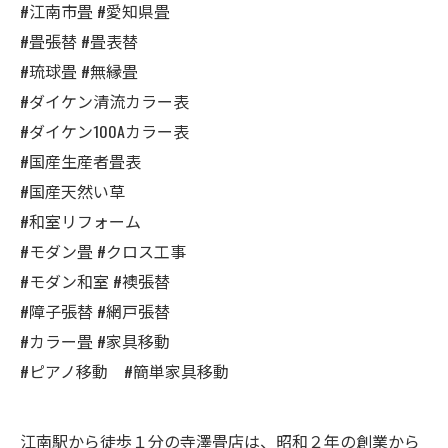
#江南市畳 #愛知県畳
#畳張替 #畳表替
#琉球畳 #無縁畳
#ダイケン清流カラー表
#ダイケン100Aカラー表
#国産生産者畳表
#国産天然い草
#和室リフォーム
#モダン畳 #クロス工事
#モダン和室 #襖張替
#障子張替 #網戸張替
#カラー畳 #家具移動
#ピアノ移動 #簡単家具移動
江南駅から徒歩１分の寺澤畳店は、昭和２年の創業から